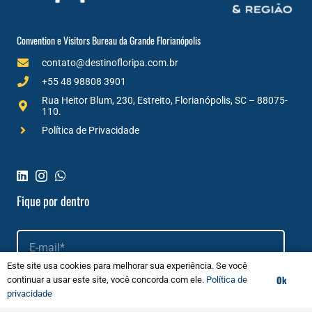
Convention e Visitors Bureau da Grande Florianópolis
contato@destinofloripa.com.br
+55 48 98808 3901
Rua Heitor Blum, 230, Estreito, Florianópolis, SC – 88075-
110.
Política de Privacidade
Fique por dentro
Este site usa cookies para melhorar sua experiência. Se você
Ok
continuar a usar este site, você concorda com ele.
Política de
Aceito os termos conforme
Política de Privacidade
privacidade